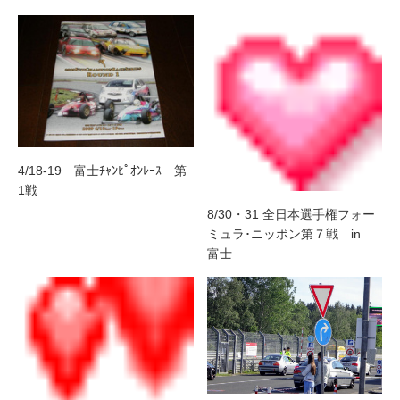
4/18-19 富士ﾁｬﾝﾋﾟｵﾝﾚｰｽ 第
1戦
8/30・31 全日本選手権フォー
ミュラ･ニッポン第７戦 in
富士