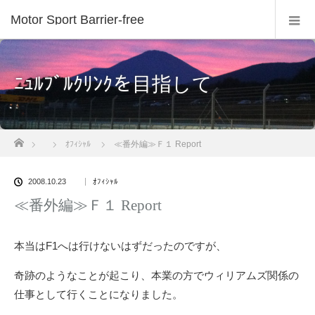
Motor Sport Barrier-free
ﾆｭﾙﾌﾞﾙｸﾘﾝｸを目指して
ホーム
ｵﾌｨｼｬﾙ
≪番外編≫Ｆ１ Report
2008.10.23
ｵﾌｨｼｬﾙ
≪番外編≫Ｆ１ Report
本当はF1へは行けないはずだったのですが、
奇跡のようなことが起こり、本業の方でウィリアムズ関係の
仕事として行くことになりました。