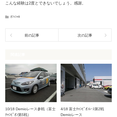
こんな経験は2度とできないでしょう。感謝。
ｵﾌｨｼｬﾙ
前の記事
次の記事
関連記事
10/18 Demioレース参戦（富士
4/18 富士ﾁｬﾝﾋﾟｵﾝﾚｰｽ第2戦
ﾁｬﾝﾋﾟｵﾝ第5戦）
Demioレース