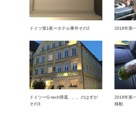
ドイツ第1夜ーホテル事件その2
2018年
ドイツーG-tech帰還。。。のはずが
2018年
その3
移動