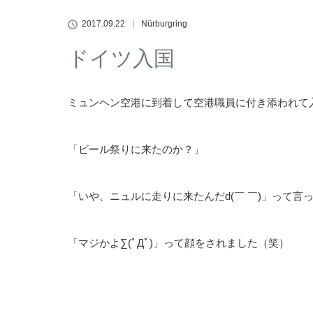
2017.09.22
Nürburgring
ドイツ入国
ミュンヘン空港に到着して空港職員に付き添われて
「ビール祭りに来たのか？」
「いや、ニュルに走りに来たんだd(￣ ￣)」って言
「マジかよ∑(ﾟДﾟ)」って顔をされました（笑）