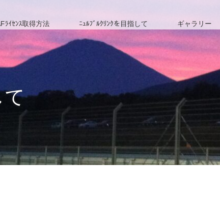
Fﾗｲｾﾝｽ取得方法
ﾆｭﾙﾌﾞﾙｸﾘﾝｸを目指して
ギャラリー
して