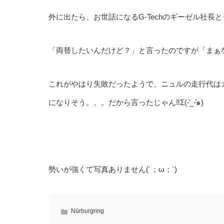
外に出たら、お世話になるG-Techのギーゼル社
「両替したいんだけど？」と言ったのですが「まぁ
これがやはり失敗だったようで、ニュルの走行代は
になりそう。。。だから言ったじゃん‼︎Σ(-᷅_-᷄๑)
勢いが強くて写真ありません(´；ω；`)
Nürburgring