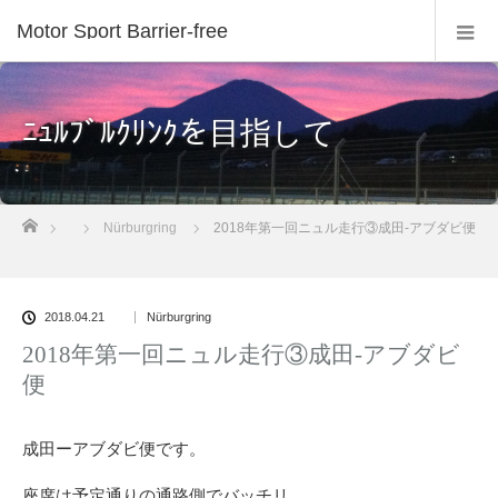
Motor Sport Barrier-free
ﾆｭﾙﾌﾞﾙｸﾘﾝｸを目指して
ホーム
Nürburgring
2018年第一回ニュル走行③成田-アブダビ便
2018.04.21
Nürburgring
2018年第一回ニュル走行③成田-アブダビ
便
成田ーアブダビ便です。
座席は予定通りの通路側でバッチリ。