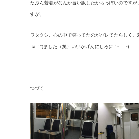
たぶん若者がなんか言い訳したからっぽいのですが
すが、
ワタクシ、心の中で笑ってたのがバレてたらしく、
´ω｀*)ました（笑）いいかげんにしろ(#｀-_ゝ-)
つづく