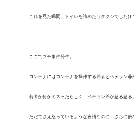
これを見た瞬間、トイレを諦めたワタクシでした(T ^ 
ここでプチ事件発生。
コンテナにはコンテナを操作する若者とベテラン爺
若者が何かミスったらしく、ベテラン爺が怒る怒る
ただでさえ怒っているような言語なのに、さらに倍