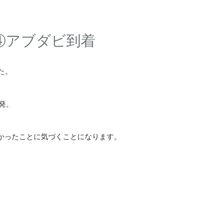
行④アブダビ到着
た。
発。
かったことに気づくことになります。