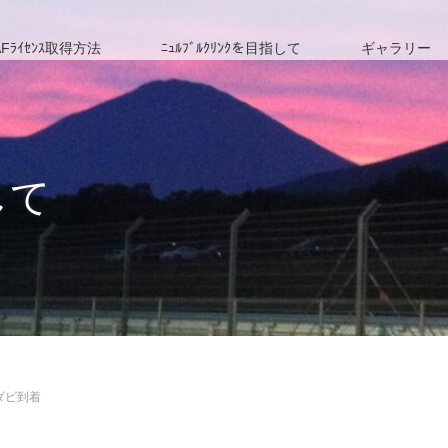
Fﾗｲｾﾝｽ取得方法
ﾆｭﾙﾌﾞﾙｸﾘﾝｸを目指して
ギャラリー
して
ダビ到着