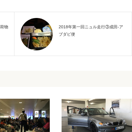
け荷物
2018年第一回ニュル走行③成田-ア
ブダビ便