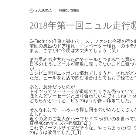
2018.05.5
Nürburgring
2018年第一回ニュル走行⑩Hote
G-Techでの作業が終わり、ステファンに今夜の宿のHot
前回の風呂のドア壊れ、エレベーター壊れ、のホテ
まぁ、さすがに今度は大丈夫でしょう（笑）
まだ早めの夕方だったのでビールとつまみでも買い
日本のようにビールが簡単に売ってないことに気づく羽
が。。。
コンビニ天国ニッポンに慣れてしまうと、それがど
ただ、ビールをお店で飲む場合はとてもお手軽でと
あと、意外だったのが
ドイツってソーセージが道端でたくさん売っていて
ほとんどソーセージと巡り合わないんですよね(´・
どちらかというと、ピザのほうが多い印象でした。
そんなわけで、いろいろ探し回るのがめんどくさく
ました。
近くの席のご老人がハーフサイズっぽいのを食べて
直径40cmサイズが登場Σ(ﾟДﾟ)
これでノーマルサイズだそうな。やっちまった(◎_
のほうは涙目でした(T_T)