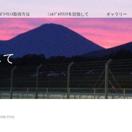
Fﾗｲｾﾝｽ取得方法
ﾆｭﾙﾌﾞﾙｸﾘﾝｸを目指して
ギャラリー
して
te Post