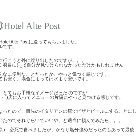
l Alte Post
el Alte Postに送ってもらいました。
ルです。
に行こうと外に繰り出したのですが。。。
目に(-_-;)自分が見つけられなかっただけかもしれません
んなに便利なことだったか、やっと気づく感じです。
ても安く、場合によっては水より安いです。
、とてもお手軽なイメージだったiのですが、
ω・`)店に入ってメニューの片隅にやっと見つける感じです。
なったので、目先のイタリアンの店でピザとビールにすることにし
いたのでそれぐらいでいいや、と適当に頼んでみたら。。。
◎;) 必死で食べましたが、かなり塩分強めだったのもあって最後