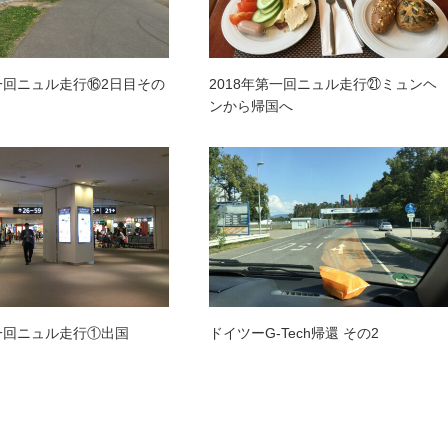
第一回ニュル走行⑯2日目その
2018年第一回ニュル走行㉑ミュンヘ
ンから帰国へ
第一回ニュル走行①出国
ドイツーG-Tech帰還 その2