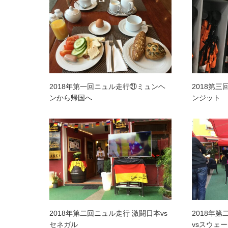
2018年第一回ニュル走行㉑ミュンヘ
2018第
ンから帰国へ
ンジット
2018年第二回ニュル走行 激闘日本vs
2018年
セネガル
vsスウェ