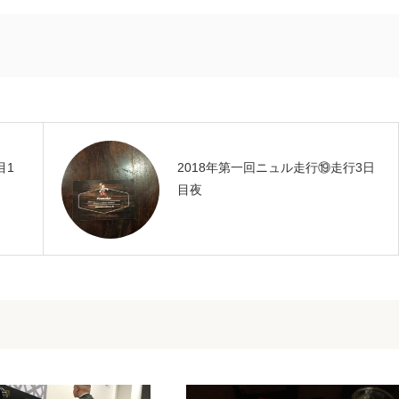
目1
2018年第一回ニュル走行⑲走行3日
目夜