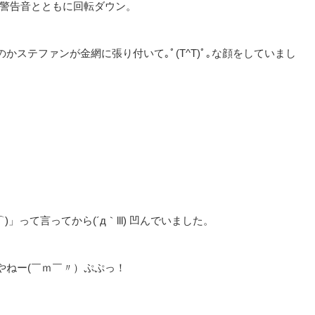
り警告音とともに回転ダウン。
ステファンが金網に張り付いて｡ﾟ(T^T)ﾟ｡な顔をしていまし
。
って言ってから(´д｀lll) 凹んでいました。
やねー(￣ｍ￣〃）ぷぷっ！