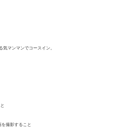
やる気マンマンでコースイン。
こと
画を撮影すること