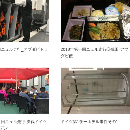
三回ニュル走行_アブダビトラ
2018年第一回ニュル走行③成田-アブ
ダビ便
第二回ニュル走行 決戦ドイツ
ドイツ第1夜ーホテル事件その1
ーデン