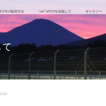
Fﾗｲｾﾝｽ取得方法
ﾆｭﾙﾌﾞﾙｸﾘﾝｸを目指して
ギャラリー
して
日目2