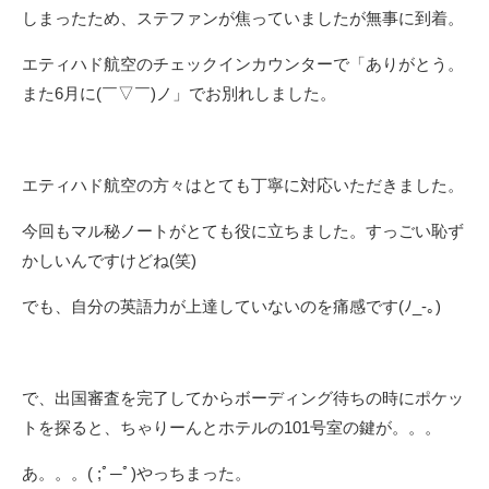
しまったため、ステファンが焦っていましたが無事に到着。
エティハド航空のチェックインカウンターで「ありがとう。
また6月に(￣▽￣)ノ」でお別れしました。
エティハド航空の方々はとても丁寧に対応いただきました。
今回もマル秘ノートがとても役に立ちました。すっごい恥ず
かしいんですけどね(笑)
でも、自分の英語力が上達していないのを痛感です(ﾉ_-｡)
で、出国審査を完了してからボーディング待ちの時にポケッ
トを探ると、ちゃりーんとホテルの101号室の鍵が。。。
あ。。。( ;ﾟ─ﾟ)やっちまった。