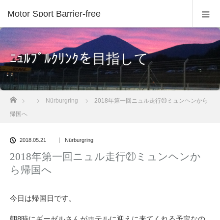
Motor Sport Barrier-free
ﾆｭﾙﾌﾞﾙｸﾘﾝｸを目指して
ホーム
Nürburgring
2018年第一回ニュル走行㉑ミュンヘンから
帰国へ
2018.05.21
Nürburgring
2018年第一回ニュル走行㉑ミュンヘンか
ら帰国へ
今日は帰国日です。
朝8時にギーゼルさんがホテルに迎えに来てくれる予定なの