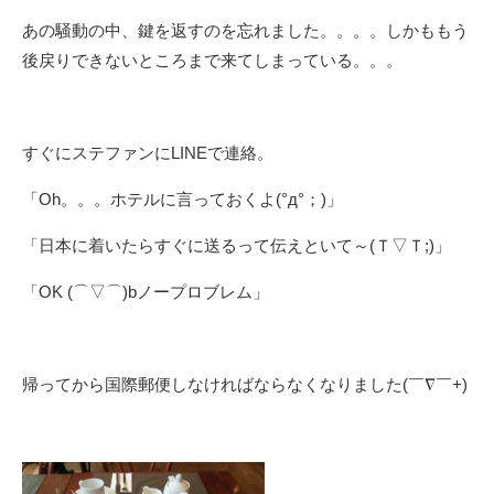
あの騒動の中、鍵を返すのを忘れました。。。。しかももう
後戻りできないところまで来てしまっている。。。
すぐにステファンにLINEで連絡。
「Oh。。。ホテルに言っておくよ(°д°；)」
「日本に着いたらすぐに送るって伝えといて～(Ｔ▽Ｔ;)」
「OK (⌒▽⌒)bノープロブレム」
帰ってから国際郵便しなければならなくなりました(￣∇￣+)