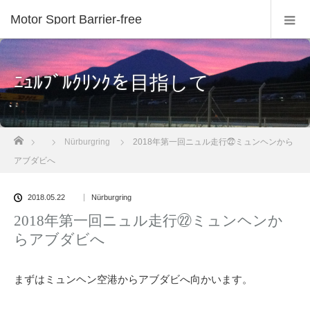
Motor Sport Barrier-free
ﾆｭﾙﾌﾞﾙｸﾘﾝｸを目指して
ホーム
Nürburgring
2018年第一回ニュル走行㉒ミュンヘンから
アブダビへ
2018.05.22
Nürburgring
2018年第一回ニュル走行㉒ミュンヘンか
らアブダビへ
まずはミュンヘン空港からアブダビへ向かいます。