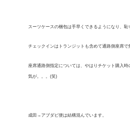
スーツケースの梱包は手早くできるようになり、恥ずか
チェックインはトランジットも含めて通路側座席で
座席通路側指定については、やはりチケット購入時
気が。。。(笑)
成田→アブダビ便は結構混んでいます。