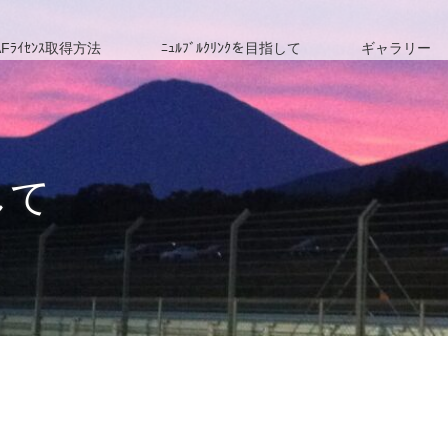
Fﾗｲｾﾝｽ取得方法
ﾆｭﾙﾌﾞﾙｸﾘﾝｸを目指して
ギャラリー
して