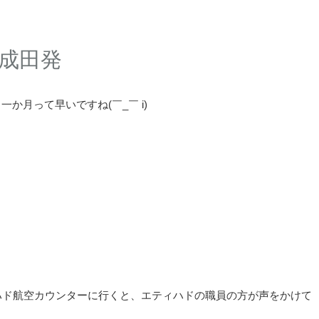
_成田発
か月って早いですね(￣_￣ i)
ィハド航空カウンターに行くと、エティハドの職員の方が声をかけて