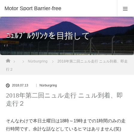
Motor Sport Barrier-free
ﾆｭﾙﾌﾞﾙｸﾘﾝｸを目指して
ホーム
Nürburgring
2018年第二回ニュル走行 ニュル到着、即走
行２
2018.07.13
Nürburgring
2018年第二回ニュル走行 ニュル到着、即
走行２
そんなわけで本日土曜日は18時～19時までの1時間のみの走
行時間です。余計な話などしているヒマはありません(笑)