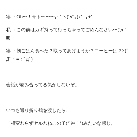
婆 ：Oh〜！サト〜〜〜｡:.ﾟヽ(´∀`｡)ﾉﾟ.:｡+ﾟ
私 ：この前はカギ持って行っちゃってごめんなさい〜(´д｀
lll)
婆 ：朝ごはん食べた？取ってあげようか？コーヒーは？Σ(ﾟ
Дﾟ；≡；ﾟдﾟ)
会話が噛み合ってる気がしないぞ。
いつも通り折り鶴を渡したら、
「相変わらずヤルわねこの子(*´艸｀*)みたいな感じ。