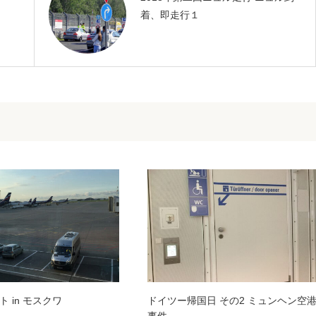
着、即走行１
 in モスクワ
ドイツー帰国日 その2 ミュンヘン空
事件