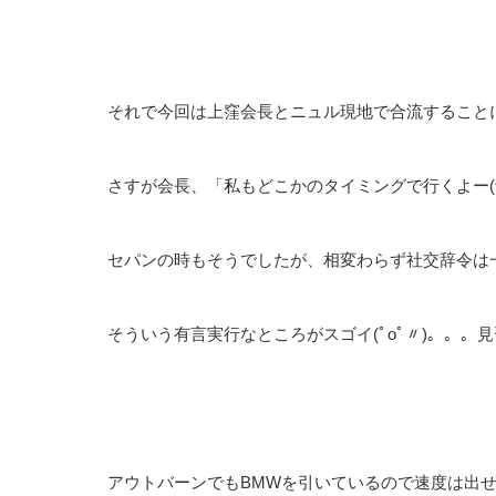
それで今回は上窪会長とニュル現地で合流すること
さすが会長、「私もどこかのタイミングで行くよー(^
セパンの時もそうでしたが、相変わらず社交辞令は
そういう有言実行なところがスゴイ(ﾟoﾟ〃)。。。
アウトバーンでもBMWを引いているので速度は出せず