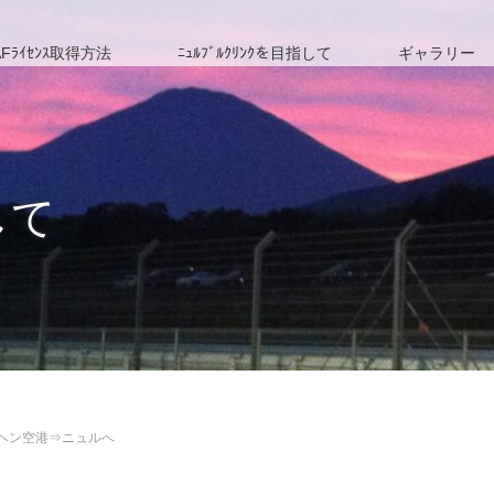
Fﾗｲｾﾝｽ取得方法
ﾆｭﾙﾌﾞﾙｸﾘﾝｸを目指して
ギャラリー
して
ンヘン空港⇒ニュルへ