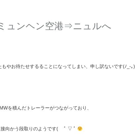
行 ミュンヘン空港⇒ニュルへ
。
もやお待たせするることになってしまい、申し訳ないです(ﾉ_-｡)
BMWを積んだトレーラーがつながっており、
向かう段取りのようです( ﾟ ▽ ﾟ