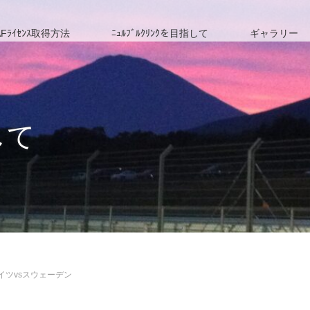
Fﾗｲｾﾝｽ取得方法
ﾆｭﾙﾌﾞﾙｸﾘﾝｸを目指して
ギャラリー
して
イツvsスウェーデン