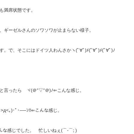
こも満席状態です。
が、ギーゼルさんのソワソワが止まらない様子。
そこにはドイツ人わんさかヽ(ﾟ∀ﾟ)ﾒ(ﾟ∀ﾟ)ﾒ(ﾟ∀ﾟ)ﾉ
言ったら ヾ(＠°▽°＠)ﾉ⇐こんな感じ。
<｡)･ﾟ･──ﾝ!!⇐こんな感じ。
こんな感じでした。 忙しいねぇ(⌒-⌒; )