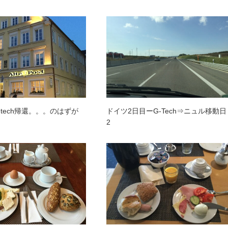
-tech帰還。。。のはずが
ドイツ2日目ーG-Tech⇒ニュル移動日
2