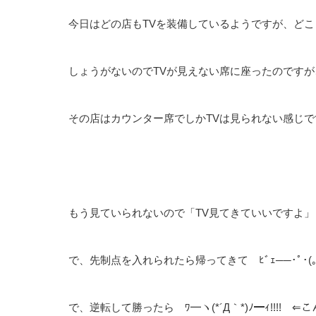
今日はどの店もTVを装備しているようですが、ど
しょうがないのでTVが見えない席に座ったのです
その店はカウンター席でしかTVは見られない感じです。で、
もう見ていられないので「TV見てきていいですよ」と
で、先制点を入れられたら帰ってきて ﾋﾞｪ──･ﾟ･(｡>д
で、逆転して勝ったら ﾜ━ヽ(*´Д｀*)ﾉ━ｨ!!!! ⇐