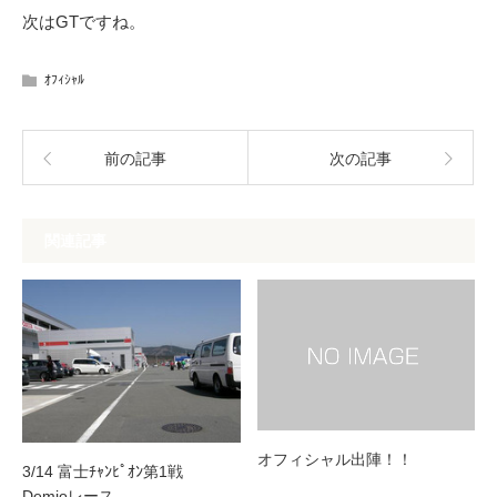
次はGTですね。
ｵﾌｨｼｬﾙ
前の記事
次の記事
関連記事
オフィシャル出陣！！
3/14 富士ﾁｬﾝﾋﾟｵﾝ第1戦
Demioレース