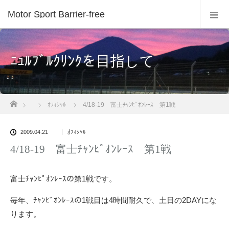
Motor Sport Barrier-free
ﾆｭﾙﾌﾞﾙｸﾘﾝｸを目指して
ホーム
ｵﾌｨｼｬﾙ
4/18-19 富士ﾁｬﾝﾋﾟｵﾝﾚｰｽ 第1戦
2009.04.21
ｵﾌｨｼｬﾙ
4/18-19 富士ﾁｬﾝﾋﾟｵﾝﾚｰｽ 第1戦
富士ﾁｬﾝﾋﾟｵﾝﾚｰｽの第1戦です。
毎年、ﾁｬﾝﾋﾟｵﾝﾚｰｽの1戦目は4時間耐久で、土日の2DAYにな
ります。