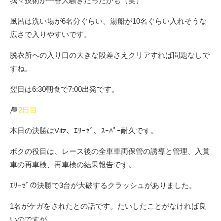
我々技術が一番大騒ぎだったかも（笑）
風呂は洗い場が6名分ぐらい、湯船が10名ぐらい入れそうな
広さで入りやすいです。
脱衣所への入り口の大きな段差さえクリアすれば問題なしで
すね。
翌日は6:30朝食で7:00出発です。
2日目
本日の決勝はVitz、ｴﾘｰｾﾞ、ｽｰﾊﾟｰ耐久です。
ボクの役目は、レース後の全車車両保管の誘導と管理、入賞
車の再車検、再車検の結果報告です。
ｴﾘｰｾﾞの決勝で3台が大破するクラッシュがありました。
1名がケガをされたとの話です。たいしたことがなければ良
いのですが。