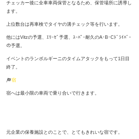
チェッカー後に全車車両保管となるため、保管場所に誘導し
ます。
上位数台は再車検でタイヤの溝チェック等を行います。
他にはVitzの予選、ｴﾘｰｾﾞ予選、ｽｰﾊﾟｰ耐久のA･B･Cﾄﾞﾗｲﾊﾞｰ
の予選。
イベントのランボルギーニのタイムアタックをもって1日目
終了。
宿
宿へは最小限の車両で乗り合いで行きます。
本日の宿もサーキットから15分ぐらいの”Yの樹”。
元企業の保養施設とのことで、とてもきれいな宿です。