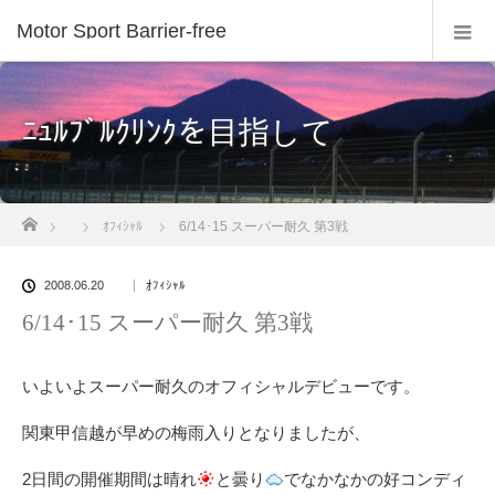
Motor Sport Barrier-free
ﾆｭﾙﾌﾞﾙｸﾘﾝｸを目指して
ホーム
ｵﾌｨｼｬﾙ
6/14･15 スーパー耐久 第3戦
2008.06.20
ｵﾌｨｼｬﾙ
6/14･15 スーパー耐久 第3戦
いよいよスーパー耐久のオフィシャルデビューです。
関東甲信越が早めの梅雨入りとなりましたが、
2日間の開催期間は晴れ
と曇り
でなかなかの好コンディ