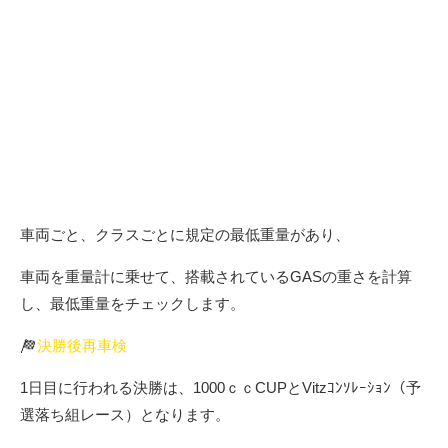
・1000ｃｃCUP （旧Vitz1000ｃｃ） 23台
・Netz Cup Vitz A組 B組 66台
・ﾛｰﾀｽｶｯﾌﾟJAPAN （ﾛｰﾀｽｴﾘｰｾﾞ） 16台
・ｽｰﾊﾟｰ耐久 ST-1 ST-2 ST-3 ST-4 38台
今日のボクの仕事は重量です。
車両ごと、クラスごとに規定の最低重量があり、
車両を重量計に乗せて、搭載されているGASの重さを計算
し、最低重量をチェックします。
決勝後再車検
1日目に行われる決勝は、1000ｃｃCUPとVitzｺﾝｿﾚｰｼｮﾝ（予
選落ち組レース）となります。