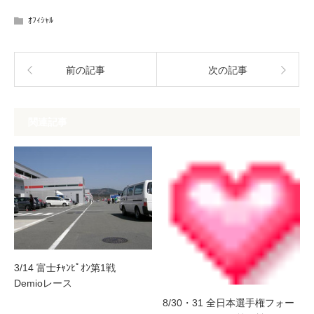
ｵﾌｨｼｬﾙ
前の記事
次の記事
関連記事
3/14 富士ﾁｬﾝﾋﾟｵﾝ第1戦
Demioレース
8/30・31 全日本選手権フォー