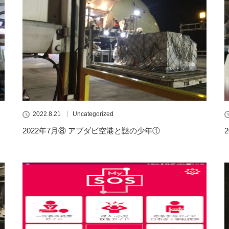
2022.8.21
Uncategorized
2022年7月⑧ アブダビ空港と謎の少年①