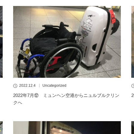
2022.12.4
Uncategorized
2022年7月⑫ ミュンヘン空港からニュルブルクリン
クへ