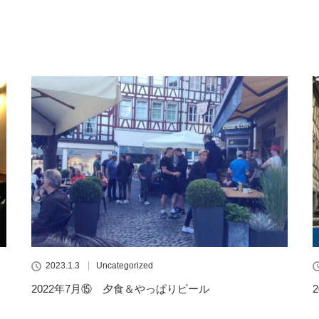
2023.1.3
Uncategorized
2022年7月⑮ 夕食＆やっぱりビール