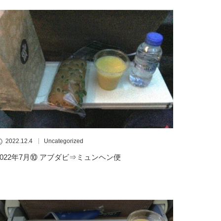
2022.12.4
Uncategorized
2022年7月⑩ アブダビ⇒ミュンヘン便