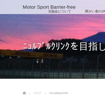
Motor Sport Barrier-free
当協会について
障がい者のJA
ﾆｭﾙﾌﾞﾙｸﾘﾝｸを目指
ホーム
ブログ
Uncategorized