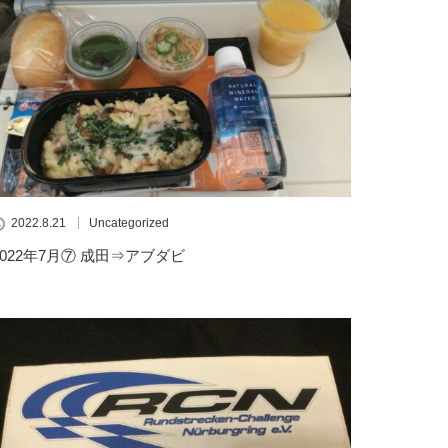
2022.8.21
Uncategorized
2022年7月⑦ 成田⇒アブダビ