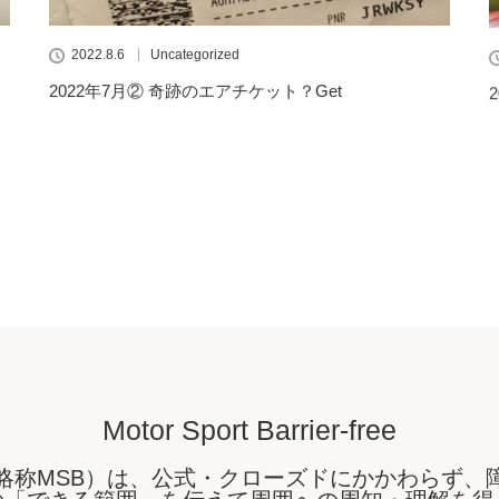
2022.8.6
Uncategorized
2022年7月② 奇跡のエアチケット？Get
Motor Sport Barrier-free
略称MSB）は、公式・クローズドにかかわらず、