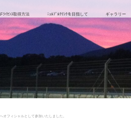
Fﾗｲｾﾝｽ取得方法
ﾆｭﾙﾌﾞﾙｸﾘﾝｸを目指して
ギャラリー
3戦 富士へオフィシャルとして参加いたしました。