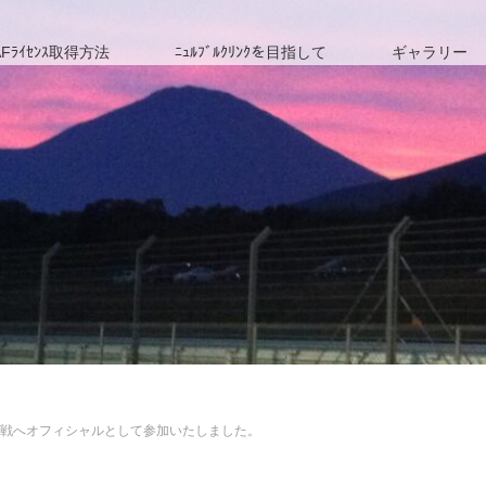
Fﾗｲｾﾝｽ取得方法
ﾆｭﾙﾌﾞﾙｸﾘﾝｸを目指して
ギャラリー
ﾚｰｽ第3戦へオフィシャルとして参加いたしました。