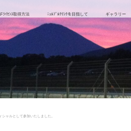
Fﾗｲｾﾝｽ取得方法
ﾆｭﾙﾌﾞﾙｸﾘﾝｸを目指して
ギャラリー
祭へオフィシャルとして参加いたしました。