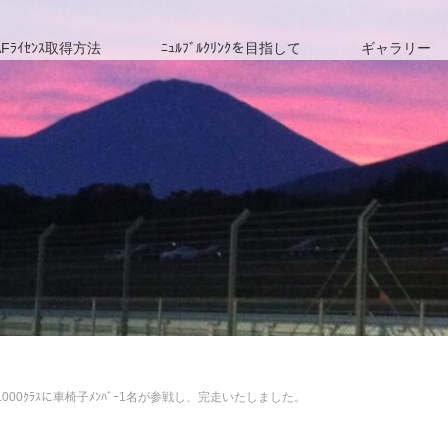
Fﾗｲｾﾝｽ取得方法
ﾆｭﾙﾌﾞﾙｸﾘﾝｸを目指して
ギャラリー
戦N1000ｸﾗｽに車椅子ﾒﾝﾊﾞｰ1名が参戦し、完走いたしました。