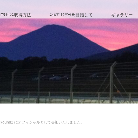
Fﾗｲｾﾝｽ取得方法
ﾆｭﾙﾌﾞﾙｸﾘﾝｸを目指して
ギャラリー
R GT Round2 にオフィシャルとして参加いたしました。